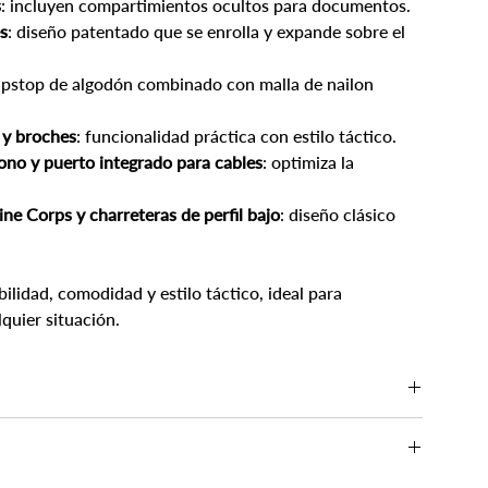
s
: incluyen compartimientos ocultos para documentos.
s
: diseño patentado que se enrolla y expande sobre el
ripstop de algodón combinado con malla de nailon
 y broches
: funcionalidad práctica con estilo táctico.
ono y puerto integrado para cables
: optimiza la
ine Corps y charreteras de perfil bajo
: diseño clásico
lidad, comodidad y estilo táctico, ideal para
quier situación.
e las guías de tallas más abajo