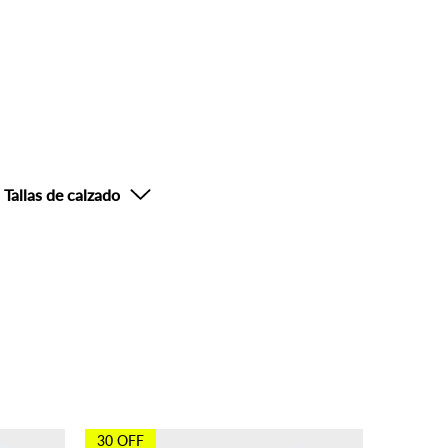
a contactarle para verificar su compra el mismo día o al
roductos con descuento o productos de uso personal o
Tallas de calzado
30 OFF