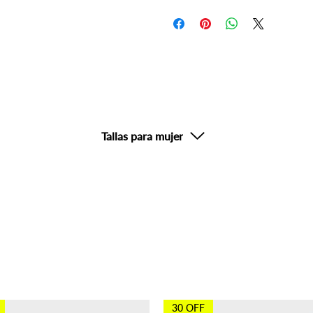
Por su seguridad, un asesor podrí
siguiente día hábil.
Devoluciones no aplicables en p
sanitario.
Tallas para mujer
también compraron
30 OFF