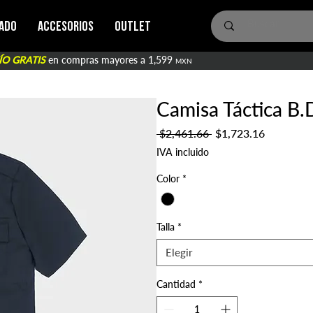
ado
Accesorios
Outlet
ÍO GRATIS
en compras mayores a 1,599
MXN
Camisa Táctica B
Precio
Precio
 $2,461.66 
$1,723.16
de
IVA incluido
oferta
Color
*
Talla
*
Elegir
Cantidad
*