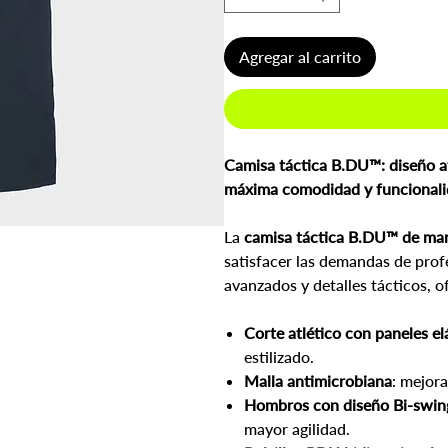
Agregar al carrito
Camisa táctica B.DU™: diseño at
máxima comodidad y funcionali
La
camisa táctica B.DU™ de ma
satisfacer las demandas de prof
avanzados y detalles tácticos, o
Corte atlético con paneles elá
estilizado.
Malla antimicrobiana
: mejora
Hombros con diseño Bi-swin
mayor agilidad.