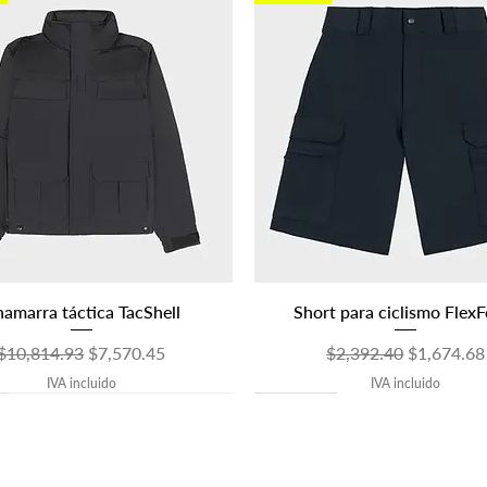
Vista rápida
Vista rápida
amarra táctica TacShell
Short para ciclismo Flex
Precio
Precio de oferta
Precio
Precio de 
$10,814.93
$7,570.45
$2,392.40
$1,674.68
IVA incluido
IVA incluido
30 OFF
30 OFF
OUTLET