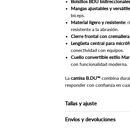
Bolsillos BDU bidireccionale
Mangas ajustables y versátile
bíceps.
Material ligero y resistente
: 
resistente a la abrasión.
Cierre frontal con cremallera
Lengüeta central para micróf
conectividad con equipos.
Cuello convertible estilo Mar
con funcionalidad moderna.
La
camisa B.DU™
combina durabi
responder con confianza en cual
Tallas y ajuste
Si lo considera necesario, consult
Envíos y devoluciones