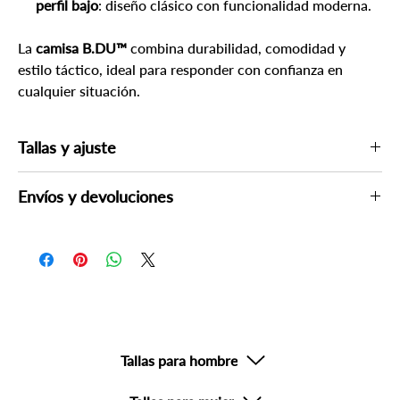
perfil bajo
: diseño clásico con funcionalidad moderna.
La
camisa B.DU™
combina durabilidad, comodidad y
estilo táctico, ideal para responder con confianza en
cualquier situación.
Tallas y ajuste
Si lo considera necesario, consulte las guías de tallas más abajo
Envíos y devoluciones
Por su seguridad, un asesor podría contactarle para verificar su
compra el mismo día o al siguiente día hábil.
Devoluciones no aplicables en productos con descuento o
productos de uso personal o sanitario.
Tallas para hombre