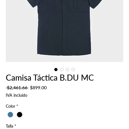
Camisa Táctica B.DU MC
Precio
Precio
 $2,461.66 
$899.00
de
IVA incluido
oferta
Color
*
Talla
*