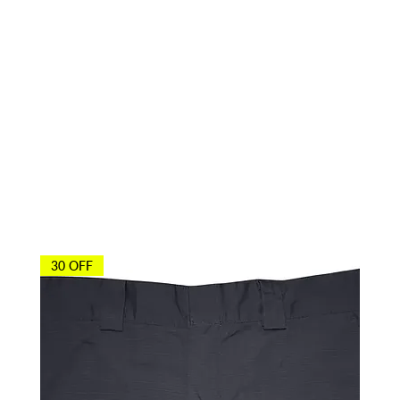
Otros agentes
también
compraron
30 OFF