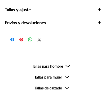
Tallas y ajuste
Si lo considera necesario, consulte las guías de tallas más abajo
Envíos y devoluciones
Por su seguridad, un asesor podría contactarle para verificar su
compra el mismo día o al siguiente día hábil.
Devoluciones no aplicables en productos con descuento o
productos de uso personal o sanitario.
Tallas para hombre
Tallas para mujer
Tallas de calzado