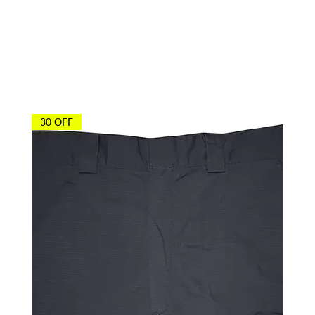
compraron
30 OFF