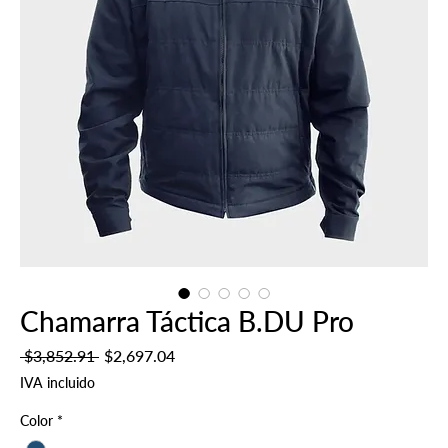
Chamarra Táctica B.DU Pro
Precio
Precio
 $3,852.91 
$2,697.04
de
IVA incluido
oferta
Color
*