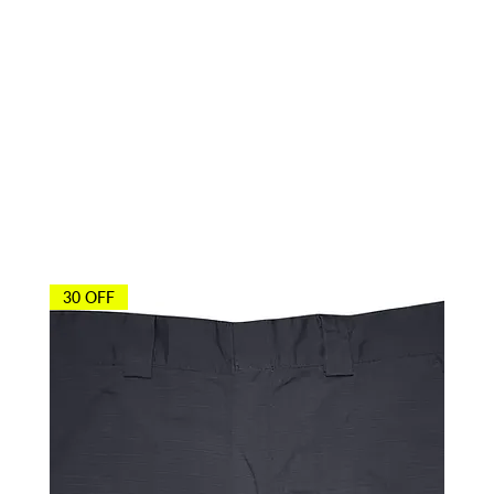
Otros agentes
también
compraron
30 OFF