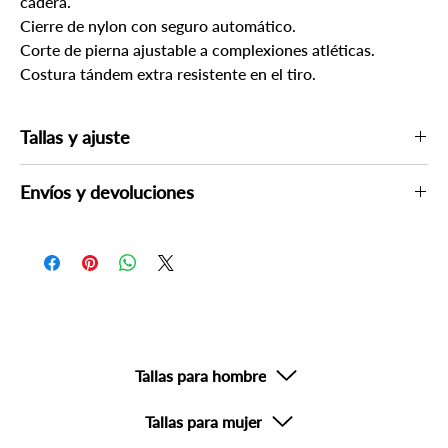
cadera.
Cierre de nylon con seguro automático.
Corte de pierna ajustable a complexiones atléticas.
Costura tándem extra resistente en el tiro.
Tallas y ajuste
Si lo considera necesario, consulte las guías de tallas más abajo
Envíos y devoluciones
Por su seguridad, un asesor podría contactarle para verificar su
compra el mismo día o al siguiente día hábil.
Devoluciones no aplicables en productos con descuento o
productos de uso personal o sanitario.
Tallas para hombre
Tallas para mujer