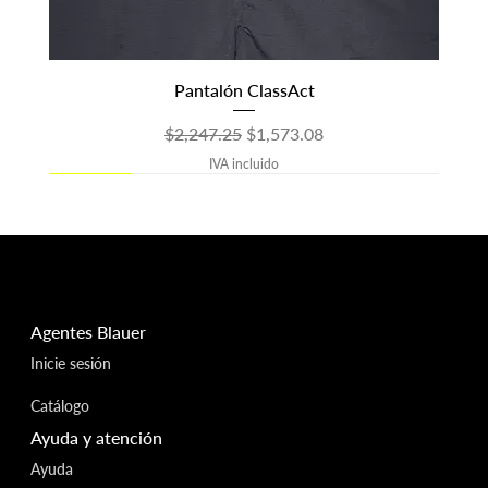
Pantalón ClassAct
Precio
Precio de oferta
$2,247.25
$1,573.08
IVA incluido
30 OFF
30 OFF
30 OFF
30 OFF
30 OFF
30 OFF
30 OFF
30 OFF
OUTLET
30 OFF
30 OFF
30 OFF
30 OFF
OUTLET
OUTLET
Agentes Blauer
Inicie sesión
Catálogo
Ayuda y atención
Ayuda