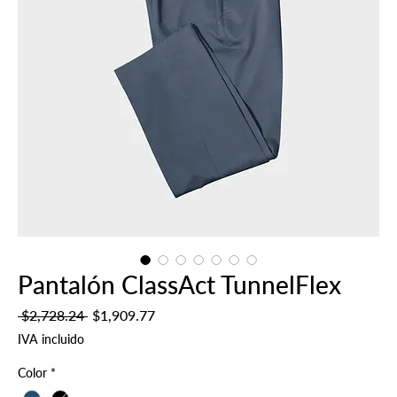
Pantalón ClassAct TunnelFlex
Precio
Precio
 $2,728.24 
$1,909.77
de
IVA incluido
oferta
Color
*