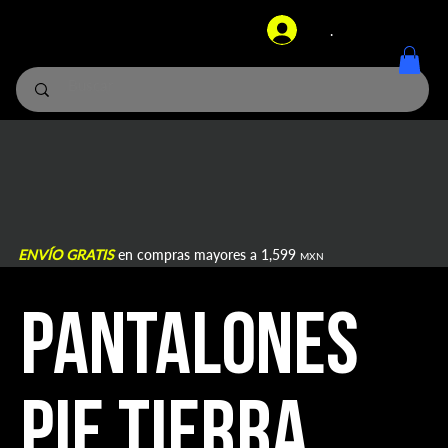
.
ENVÍO GRATIS
en compras mayores a 1,599
MXN
Pantalones
pie tierra