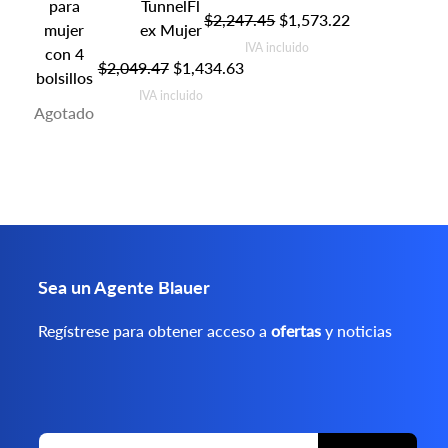
para
TunnelFl
Precio
Precio de oferta
$2,247.45
$1,573.22
mujer
ex Mujer
IVA incluido
con 4
Precio
Precio de oferta
$2,049.47
$1,434.63
bolsillos
IVA incluido
Agotado
Sea un Agente Blauer
Regístrese para obtener acceso a
ofertas
y noticias