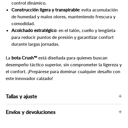
control dinámico.
Construcción ligera y transpirable
: evita acumulación
de humedad y malos olores, manteniendo frescura y
comodidad.
Acolchado estratégico
: en el talón, cuello y lengüeta
para reducir puntos de presión y garantizar confort
durante largas jornadas.
La
bota Crush™
está diseñada para quienes buscan
desempeño táctico superior, sin comprometer la ligereza y
el confort. ¡Prepárese para dominar cualquier desafío con
este innovador calzado!
Tallas y ajuste
Si lo considera necesario, consulte las guías de tallas más abajo
Envíos y devoluciones
Por su seguridad, un asesor podría contactarle para verificar su