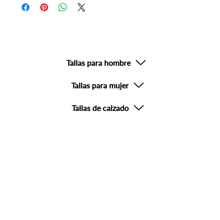
compra el mismo día o al siguiente día hábil.
Devoluciones no aplicables en productos con descuento o
productos de uso personal o sanitario.
Tallas para hombre
Tallas para mujer
Tallas de calzado