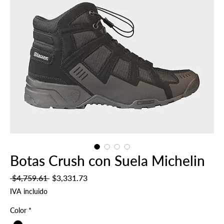
Botas Crush con Suela Michelin
Precio
Precio
 $4,759.61 
$3,331.73
de
IVA incluido
oferta
Color
*