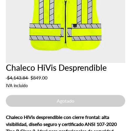
Chaleco HiVis Desprendible
Precio
Precio
 $4,143.84 
$849.00
de
IVA incluido
oferta
Agotado
Chaleco HiVis desprendible con cierre frontal: alta
visibilidad, diseño seguro y certificado ANSI 107-2020