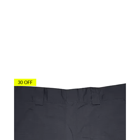
Otros agentes
también
compraron
30 OFF