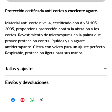
Protección certificada anti-cortes y excelente agarre.
Material anti-corte nivel 4, certificado con ANSI 105-
2005, proporciona protección contra la abrasión y los
cortes. Revestimiento de microespuma en la palma que
provee protección contra líquidos y un agarre
antiderrapante. Cierra con velcro para un ajuste perfecto.
Respirable, protección ligera para sus manos.
Tallas y ajuste
Seleccione la talla disponible de su preferencia
Envíos y devoluciones
Por su seguridad, un asesor podría contactarle para verificar su
compra el mismo día o al siguiente día hábil.
Devoluciones no aplicables en productos con descuento o
productos de uso personal o sanitario.