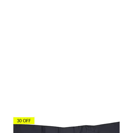
Otros agentes
también
compraron
30 OFF