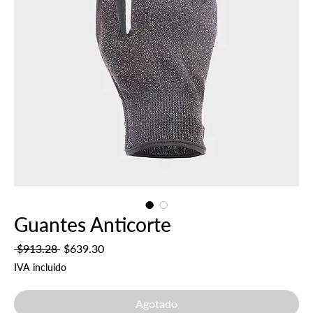
Guantes Anticorte
Precio
Precio
 $913.28 
$639.30
de
IVA incluido
oferta
Agotado