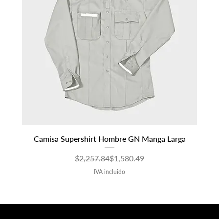
Camisa Supershirt Hombre GN Manga Larga
Precio
Precio de oferta
$2,257.84
$1,580.49
IVA incluido