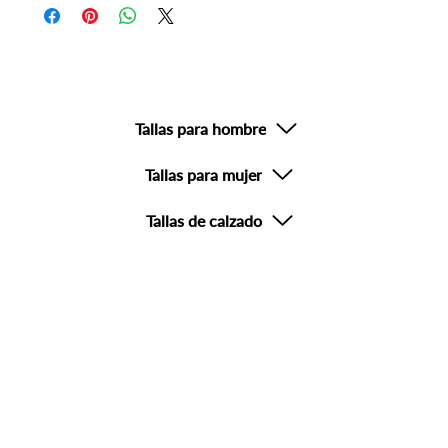
compra el mismo día o al siguiente día hábil.
Devoluciones no aplicables en productos con descuento o
productos de uso personal o sanitario.
Tallas para hombre
Tallas para mujer
Tallas de calzado