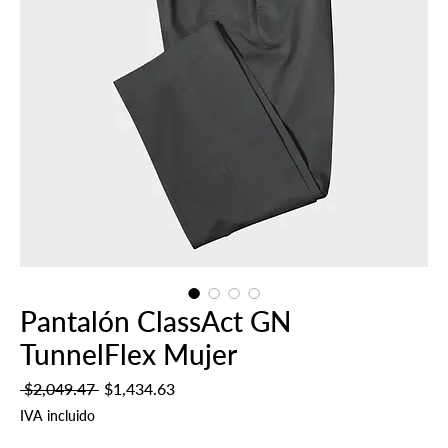
Pantalón ClassAct GN
TunnelFlex Mujer
Precio
Precio
 $2,049.47 
$1,434.63
de
IVA incluido
oferta