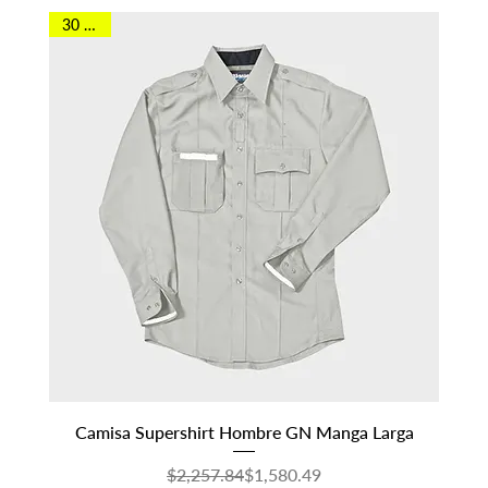
30 OFF
Camisa Supershirt Hombre GN Manga Larga
Precio
Precio de oferta
$2,257.84
$1,580.49